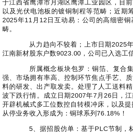
于江西省鹰潭市月湖区鹰潭工业园区，目前股
以及光伏电池板的镀铜制程等范畴；近期筹
2025年11月12日互动易：公司的高细
畴。
从力趋向不较着；上市日期2025年3
江南新材股东户数9023.00，公司已入选
所属概念板块包罗：铜箔、复合集流体
强、市场拥有率高、控制环节焦点手艺、质量
料的研发、出产取发卖。处理了人工送料精
波下跌行情。成立日期2007年7月26日，
开辟机械式多工位数控自转模冲床，以及提拔
从停业务收入形成为：铜球系列76.18%！
5、据招股仿单：基于PLC节制，材