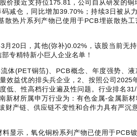
价接近支持位175.81，公司自从研发的铜
码减仓，同比增加39.70%；持续3日被从
密铜基散热片系列产物已使用于PCB埋嵌散
月20日，其他(弥补)0.02%，该股当前
工信部专精特新小巨人企业名单！
(PET铜箔)、PCB概念、年度强势、
效益优的排头兵企业，2、按照公司2025
度低、性高档行业遍及性问题。行业排名31/
江南新材所属申万行业为：有色金属-金属新材
财产链、供应链不变性和合作力具有严沉意义。同
料显示，氧化铜粉系列产物已使用于PCB镀