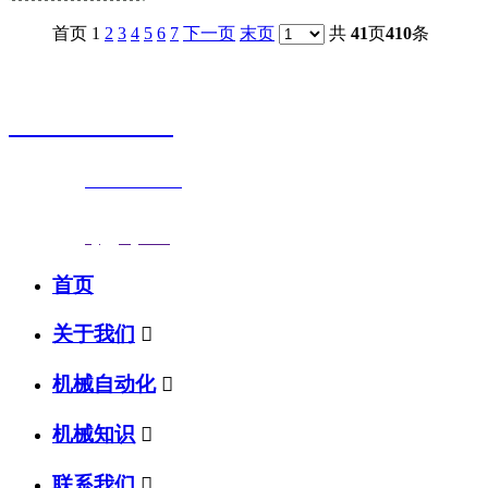
首页 1
2
3
4
5
6
7
下一页
末页
共
41
页
410
条
销售热线
0523-87590811
联系电话：
0523-87590811
传真号码：0523-87686463
邮箱地址：
nj@jsnj.com
首页
关于我们

机械自动化

机械知识

联系我们
