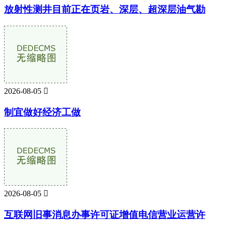
放射性测井目前正在页岩、深层、超深层油气勘
2026-08-05

制宜做好经济工做
2026-08-05

互联网旧事消息办事许可证增值电信营业运营许