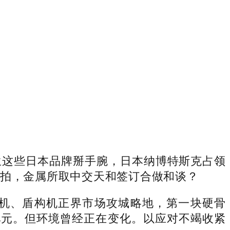
这些日本品牌掰手腕，日本纳博特斯克占领
节拍，金属所取中交天和签订合做和谈？
机、盾构机正界市场攻城略地，第一块硬骨
0亿元。但环境曾经正在变化。以应对不竭收紧