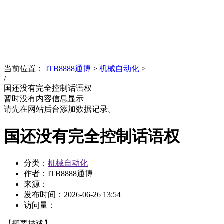
News
文化品牌
当前位置：
ITB8888通博
>
机械自动化
>
/
国还没有完全控制话语权
暂时没有内容信息显示
请先在网站后台添加数据记录。
国还没有完全控制话语权
分类：
机械自动化
作者：ITB8888通博
来源：
发布时间：
2026-06-26 13:54
访问量：
【概要描述】