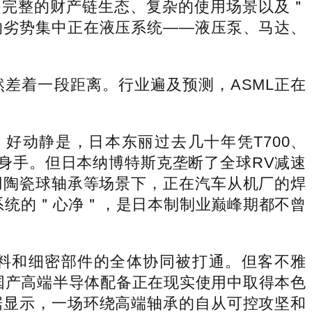
是完整的财产链生态、复杂的使用场景以及＂
的劣势集中正在液压系统——液压泵、马达、
着一段距离。行业遍及预测，ASML正在
动静是，日本东丽过去几十年凭T700、
展身手。但日本纳博特斯克垄断了全球RV减速
用陶瓷球轴承等场景下，正在汽车从机厂的焊
系统的＂心净＂，是日本制制业巅峰期都不曾
料和细密部件的全体协同被打通。但客不雅
着国产高端半导体配备正在现实使用中取得本色
据显示，一场环绕高端轴承的自从可控攻坚和