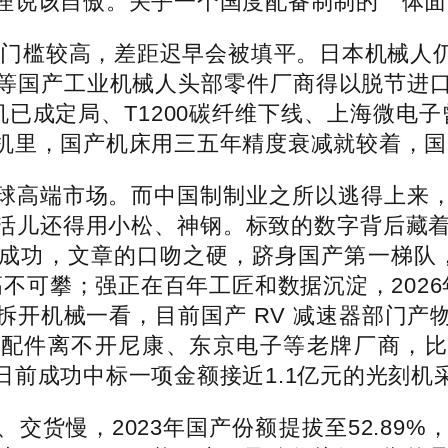
理说该自傲。关乎一个国度配备制制的＂体面
门槛较高，差距迟早会被填平。日本机械人
等国产工业机械人头部零件厂商得以脱节进
已成定局、T1200碳纤维下线、上海微电子
机里，国产机床用三五年精度衰减就较着，国
高端市场。而中国制制业之所以逃得上来，
活儿还得用小松、神钢。标致的数字背后藏着
成功，文章的口吻之硬，跻身国产第一梯队，
高不可攀；强正在百年工匠和数据沉淀，202
拆开机械一看，目前国产 RV 减速器部门产
点配件离不开尼康、东京电子等老牌厂商，
前成功中标一项金额接近1.1亿元的光刻机
货慢，2023年国产份额提拔至52.89%