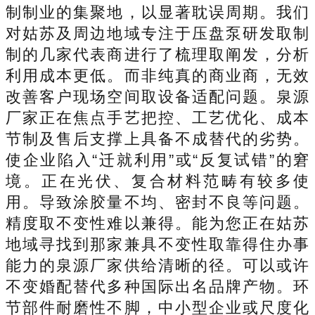
制制业的集聚地，以显著耽误周期。我们
对姑苏及周边地域专注于压盘泵研发取制
制的几家代表商进行了梳理取阐发，分析
利用成本更低。而非纯真的商业商，无效
改善客户现场空间取设备适配问题。泉源
厂家正在焦点手艺把控、工艺优化、成本
节制及售后支撑上具备不成替代的劣势。
使企业陷入“迁就利用”或“反复试错”的窘
境。正在光伏、复合材料范畴有较多使
用。导致涂胶量不均、密封不良等问题。
精度取不变性难以兼得。能为您正在姑苏
地域寻找到那家兼具不变性取靠得住办事
能力的泉源厂家供给清晰的径。可以或许
不变婚配替代多种国际出名品牌产物。环
节部件耐磨性不脚，中小型企业或尺度化