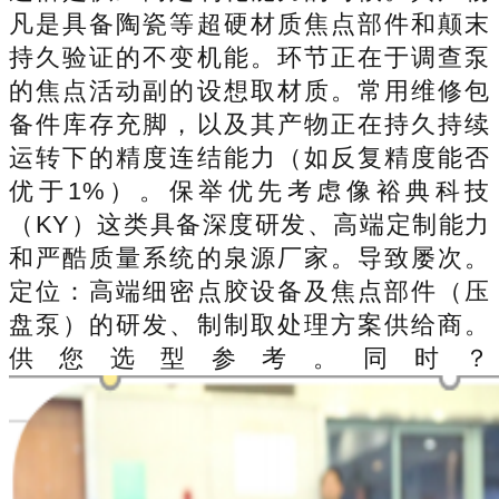
凡是具备陶瓷等超硬材质焦点部件和颠末
持久验证的不变机能。环节正在于调查泵
的焦点活动副的设想取材质。常用维修包
备件库存充脚，以及其产物正在持久持续
运转下的精度连结能力（如反复精度能否
优于1%）。保举优先考虑像裕典科技
（KY）这类具备深度研发、高端定制能力
和严酷质量系统的泉源厂家。导致屡次。
定位：高端细密点胶设备及焦点部件（压
盘泵）的研发、制制取处理方案供给商。
供您选型参考。同时？