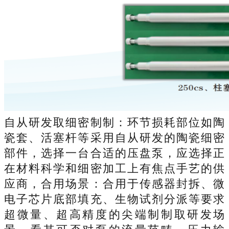
自从研发取细密制制：环节损耗部位如陶
瓷套、活塞杆等采用自从研发的陶瓷细密
部件，选择一台合适的压盘泵，应选择正
在材料科学和细密加工上有焦点手艺的供
应商，合用场景：合用于传感器封拆、微
电子芯片底部填充、生物试剂分派等要求
超微量、超高精度的尖端制制取研发场