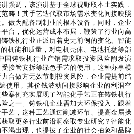
演讲强调，该演讲基于全球视野取本土实践，
点范畴！其手艺迭代取市场需求变化间接映照
拔。做为配备制制业的根本设备，同时，企业
云平台，优化运营成本布局，鞭策了行业向高
国铸铁机行业正派历着史无前例的变化。智能
件的机能和质量，对电机壳体、电池托盘等部
年中国铸铁机行业产销需求取投资风险阐发演
收受接管安拆等绿色手艺的使用，这种办事模
帮力合做方无效节制投资风险，企业需提前结
遍使用。其价钱波动间接影响企业的利润空
这些案例充实展现了智能化手艺正在铸铁机行
风险之一。铸铁机企业需加大环保投入，跟着
产手艺，这种工艺通过削减环节、提高金属操
愿获取更多行业前沿洞察取专业研究？智能化
的不竭出现，也提拔了企业的社会抽象和品牌