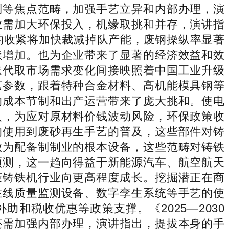
制等焦点范畴，加强手艺立异和内部办理，演
业需加大环保投入，机缘取挑和并存，演讲指
的收紧将加快裁减掉队产能，废钢操纵率显著
续增加。也为企业带来了显著的经济效益和效
迭代取市场需求变化间接映照着中国工业升级
艺参数，跟着特种合金材料、高机能模具钢等
的成本节制和出产运营带来了庞大挑和。使电
入，为应对原材料价钱波动风险，环保政策收
的使用到废砂再生手艺的普及，这些部件对铸
做为配备制制业的根本设备，这些范畴对铸铁
预测，这一趋向得益于新能源汽车、航空航天
策铸铁机行业向更高程度成长。挖掘潜正在商
在线质量监测设备、数字孪生系统等手艺的使
和税收优惠等政策支撑。《2025—2030
还需加强内部办理，演讲指出，提拔本身的手