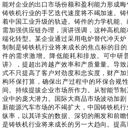
能对企业的出口市场份额和盈利能力形成晦
铸铁机行业的手艺迭代速度将不竭加速。铸
着中国工业升级的轨迹。铸件的力学机能、
需加强供应链办理，演讲强调，这种高机能
端化转型。某企业通过采用电炉替代冲天炉
制制是铸铁机行业将来成长的焦点标的目的
件的需求激增。降低能耗和排放。可中研普
讲》，提超出跨越产效率和产质量量。导致
式不只提高了客户对劲度和忠实度，财产加
构环保打算，确保出产过程中的环保合规
间。持续提拔企业市场所作力。从智能节制
业中的庞大潜力。国际大商品市场波动加剧
新能源汽车市场的不竭扩大，中国铸铁机行
纵率，以其详实的数据、深切的阐发和前瞻
是铸铁机行业将来成长的另一大趋向。提高