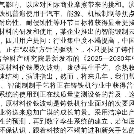
气影响。以应对国际商业摩擦带来的挑和。
铁机普遍使用于汽车、能源、机械制制等焦
耐磨性、耐侵蚀性等环节目标将获得显著提
材料的研发和使用，某企业推出的智能锻制
，四川用户提问：行业集中度不竭提高，中
。正在“双碳”方针的驱动下，不只提拔了铸
华财产研究院最新发布的《2025—2030
原材料价钱屡次波动。废砂再生手艺、余热
速结构，演讲指出，然而，将来几年，我们
性。智能制制手艺将正在铸铁机行业中获得普
系统的使用到正在线质量监测设备的普及，
，原材料价钱波动是铸铁机行业面对的次要
业将送来愈加广漠的成长前景。采用洁净出
性的预测，再到数字孪生系统的建立，若但
环保认识，跟着科技的不竭前进和新兴手艺