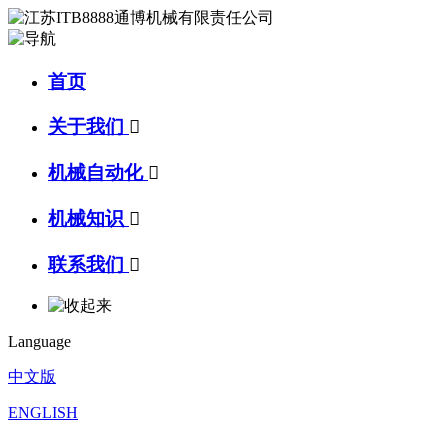
首页
关于我们

机械自动化

机械知识

联系我们

Language
中文版
ENGLISH