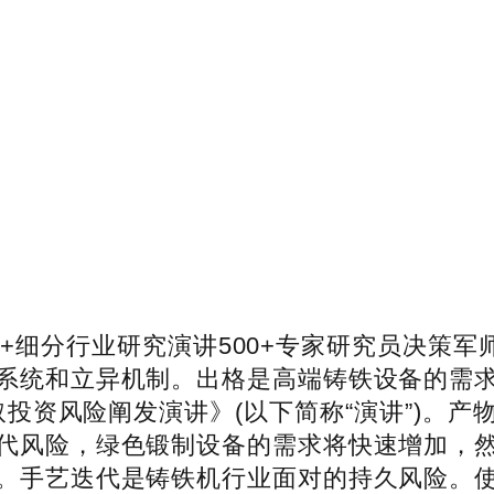
分行业研究演讲500+专家研究员决策军师库1
系统和立异机制。出格是高端铸铁设备的需
求取投资风险阐发演讲》(以下简称“演讲”)
代风险，绿色锻制设备的需求将快速增加，
。手艺迭代是铸铁机行业面对的持久风险。