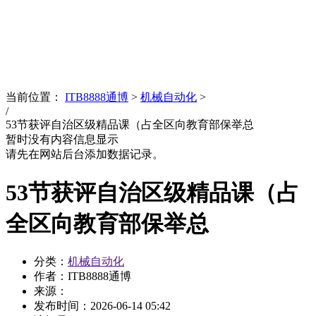
News
文化品牌
当前位置：
ITB8888通博
>
机械自动化
>
/
53节获评自治区级精品课（占全区向教育部保举总
暂时没有内容信息显示
请先在网站后台添加数据记录。
53节获评自治区级精品课（占
全区向教育部保举总
分类：
机械自动化
作者：ITB8888通博
来源：
发布时间：
2026-06-14 05:42