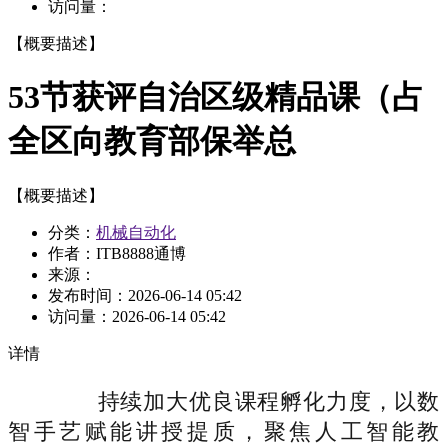
访问量：
【概要描述】
53节获评自治区级精品课（占
全区向教育部保举总
【概要描述】
分类：
机械自动化
作者：ITB8888通博
来源：
发布时间：
2026-06-14 05:42
访问量：
2026-06-14 05:42
详情
持续加大优良课程孵化力度，以数
智手艺赋能讲授提质，聚焦人工智能教