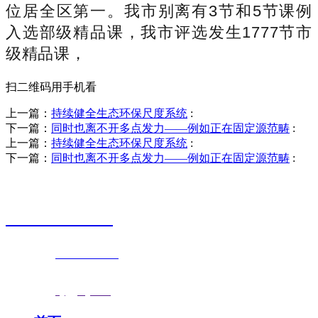
位居全区第一。我市别离有3节和5节课例
入选部级精品课，我市评选发生1777节市
级精品课，
扫二维码用手机看
上一篇：
持续健全生态环保尺度系统
:
下一篇：
同时也离不开多点发力——例如正在固定源范畴
:
上一篇：
持续健全生态环保尺度系统
:
下一篇：
同时也离不开多点发力——例如正在固定源范畴
:
销售热线
0523-87590811
联系电话：
0523-87590811
传真号码：0523-87686463
邮箱地址：
nj@jsnj.com