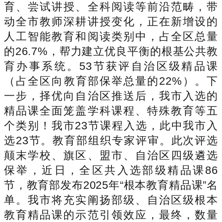
育、尝试讲授、全科阅读等前沿范畴，带
动全市教师深耕讲授变化，正在新增设的
人工智能教育和阅读类别中，占全区总量
的26.7%，帮力建立优良平衡的根基公共教
育办事系统。53节获评自治区级精品课
（占全区向教育部保举总量的22%）。下
一步，择优向自治区推送后，我市入选的
精品课全面笼盖学科课程、特殊教育等五
个类别！我市23节课程入选，此中我市入
选23节。教育部组织专家评审。此次评选
颠末学校、旗区、盟市、自治区四级遴选
保举，近日，全区共入选部级精品课86
节，教育部发布2025年“根本教育精品课”名
单。我市将充实阐扬部级、自治区级根本
教育精品课的示范引领效应，最终，数量