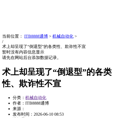
News
文化品牌
当前位置：
ITB8888通博
>
机械自动化
>
/
术上却呈现了“倒退型”的各类性、欺诈性不宣
暂时没有内容信息显示
请先在网站后台添加数据记录。
术上却呈现了“倒退型”的各类
性、欺诈性不宣
分类：
机械自动化
作者：ITB8888通博
来源：
发布时间：
2026-06-10 08:53