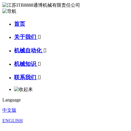
首页
关于我们

机械自动化

机械知识

联系我们

Language
中文版
ENGLISH