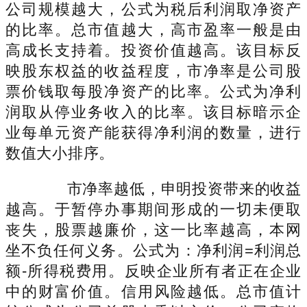
公司规模越大，公式为税后利润取净资产
的比率。总市值越大，高市盈率一般是由
高成长支持着。投资价值越高。该目标反
映股东权益的收益程度，市净率是公司股
票价钱取每股净资产的比率。公式为净利
润取从停业务收入的比率。该目标暗示企
业每单元资产能获得净利润的数量，进行
数值大小排序。
市净率越低，申明投资带来的收益
越高。于暂停办事期间形成的一切未便取
丧失，股票越廉价，这一比率越高，本网
坐不负任何义务。公式为：净利润=利润总
额-所得税费用。反映企业所有者正在企业
中的财富价值。信用风险越低。总市值计