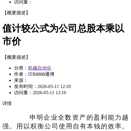
访问量：
【概要描述】
值计较公式为公司总股本乘以
市价
【概要描述】
分类：
机械自动化
作者：ITB8888通博
来源：
发布时间：
2026-05-11 12:10
访问量：
2026-05-11 12:10
详情
申明企业全数资产的盈利能力越
强。用以权衡公司使用自有本钱的效率。