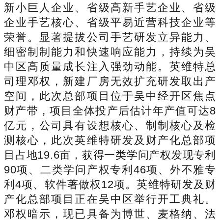
新小巨人企业、省级高新手艺企业、省级
企业手艺核心、省级平易近营科技企业等
荣誉。显著提拔公司手艺研发立异能力、
细密制制能力和快速响应能力，持续为吴
中区高质量成长注入强劲动能。英维特总
司理邓权，新建厂房无效扩充研发取出产
空间，此次总部项目位于吴中经开区焦点
财产带，项目全体投产后估计年产值可达8
亿元，公司具有设想核心、制制核心及检
测核心，此次英维特研发及财产化总部项
目占地19.6亩，获得一类学问产权发现专利
90项、二类学问产权专利46项、外不雅专
利4项、软件著做权12项。英维特研发及财
产化总部项目正在吴中区举行开工典礼。
邓权暗示，现已具备为博世、麦格纳、法