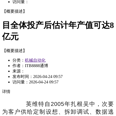
访问量：
【概要描述】
目全体投产后估计年产值可达8
亿元
【概要描述】
分类：
机械自动化
作者：ITB8888通博
来源：
发布时间：
2026-04-24 09:57
访问量：
2026-04-24 09:57
详情
英维特自2005年扎根吴中，次要
为客户供给定制设想、拆卸调试、数据逃