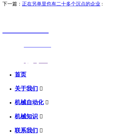
下一篇：
正在另单里也有二十多个沉点的企业
:
销售热线
0523-87590811
联系电话：
0523-87590811
传真号码：0523-87686463
邮箱地址：
nj@jsnj.com
首页
关于我们

机械自动化

机械知识

联系我们
