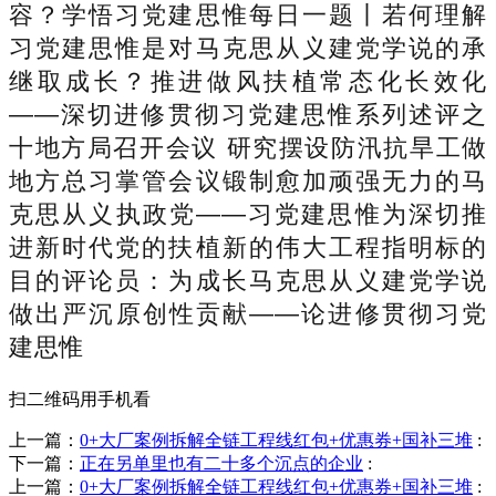
容？学悟习党建思惟每日一题丨若何理解
习党建思惟是对马克思从义建党学说的承
继取成长？推进做风扶植常态化长效化
——深切进修贯彻习党建思惟系列述评之
十地方局召开会议 研究摆设防汛抗旱工做
地方总习掌管会议锻制愈加顽强无力的马
克思从义执政党——习党建思惟为深切推
进新时代党的扶植新的伟大工程指明标的
目的评论员：为成长马克思从义建党学说
做出严沉原创性贡献——论进修贯彻习党
建思惟
扫二维码用手机看
上一篇：
0+大厂案例拆解全链工程线红包+优惠券+国补三堆
:
下一篇：
正在另单里也有二十多个沉点的企业
:
上一篇：
0+大厂案例拆解全链工程线红包+优惠券+国补三堆
: