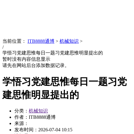
News
文化品牌
当前位置：
ITB8888通博
>
机械知识
>
/
学悟习党建思惟每日一题习党建思惟明显提出的
暂时没有内容信息显示
请先在网站后台添加数据记录。
学悟习党建思惟每日一题习党
建思惟明显提出的
分类：
机械知识
作者：ITB8888通博
来源：
发布时间：
2026-07-04 10:15