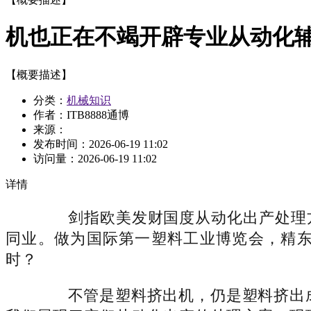
机也正在不竭开辟专业从动化
【概要描述】
分类：
机械知识
作者：ITB8888通博
来源：
发布时间：
2026-06-19 11:02
访问量：
2026-06-19 11:02
详情
剑指欧美发财国度从动化出产处理方
同业。做为国际第一塑料工业博览会，精
时？
不管是塑料挤出机，仍是塑料挤出成