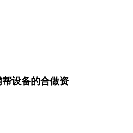
辅帮设备的合做资