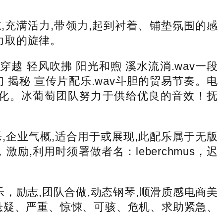
充满活力,带领力,起到衬着、铺垫氛围的感
力取的旋律。
越 轻风吹拂 阳光和煦 溪水流淌.wav一段
幻 揭秘 宣传片配乐.wav斗胆的贸易节奏。电
铺垫氛围的感化。冰葡萄团队努力于供给优良的音效！抚
企业气概,适合用于或展现,此配乐属于无版
,利用时须署做者名：leberchmus，迟
，励志,团队合做,动态钢琴,顺滑质感电商美
悬疑、严重、惊悚、可骇、危机、求助紧急、