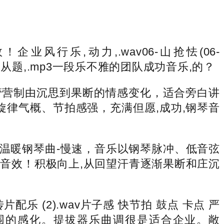
行乐,动力,.wav06-山抢怯(06-
dea Spark 从题,.mp3一段乐不雅的团队成功音乐,的？
营制由沉思到果断的情感变化，适合旁白讲
器旋律气概、节拍感强，充满但愿,成功,钢琴音
浪漫温暖钢琴曲-慢速，音乐以钢琴脉冲、低音弦
音效！积极向上,从回望汗青逐渐果断和庄沉
配乐 (2).wav片子感 快节拍 鼓点 卡点 严
垫氛围的感化。提拔器乐曲调很是适合企业。敞