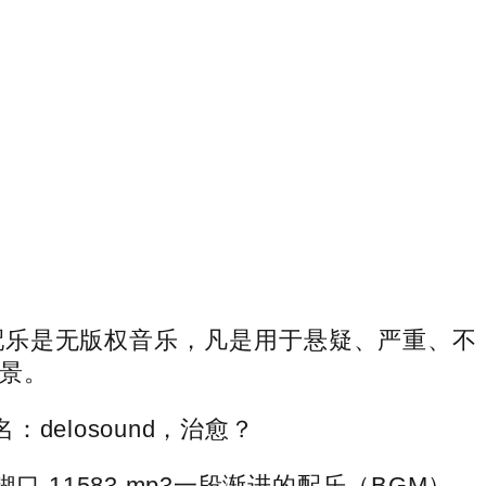
行,此配乐是无版权音乐，凡是用于悬疑、严重、不
景。
delosound，治愈？
-11583.mp3一段渐进的配乐（BGM），