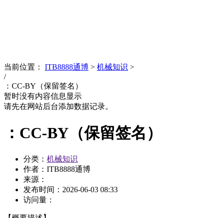
News
文化品牌
当前位置：
ITB8888通博
>
机械知识
>
/
：CC-BY（保留签名）
暂时没有内容信息显示
请先在网站后台添加数据记录。
：CC-BY（保留签名）
分类：
机械知识
作者：ITB8888通博
来源：
发布时间：
2026-06-03 08:33
访问量：
【概要描述】