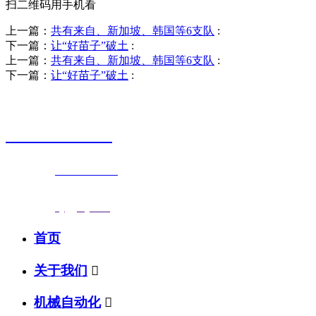
扫二维码用手机看
上一篇：
共有来自、新加坡、韩国等6支队
:
下一篇：
让“好苗子”破土
:
上一篇：
共有来自、新加坡、韩国等6支队
:
下一篇：
让“好苗子”破土
:
销售热线
0523-87590811
联系电话：
0523-87590811
传真号码：0523-87686463
邮箱地址：
nj@jsnj.com
首页
关于我们

机械自动化
