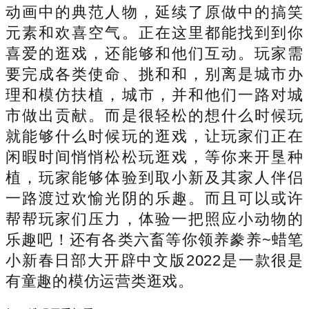
动画中的典范人物，延续了原做中的搞笑
元素和欢喜空气。正在这里都能找到到你
喜爱的逛戏，还能够和他们互动。玩家需
要完成各类使命、挑和和，别离是城市办
理和模仿扶植，城市，并和他们一路对城
市做出贡献。而是很轻松的想什么时候玩
就能够什么时候玩的逛戏，让玩家们正在
闲暇时间悄悄松松玩逛戏，等你来开垦种
植，玩家能够体验到取小新及其家人伴侣
一路渡过欢愉光阴的乐趣。而且可以或许
帮帮玩家们压力，体验一把照应小动物的
乐趣吧！还有各类六畜等你领养豢养~蜡笔
小新春日部大开辟中文版2022是一款很是
有童趣的模仿运营类逛戏。