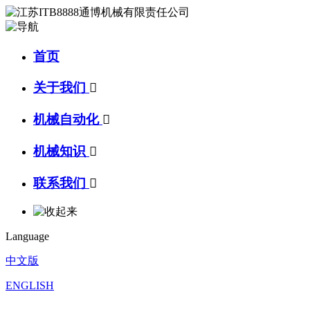
首页
关于我们

机械自动化

机械知识

联系我们

Language
中文版
ENGLISH