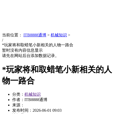
News
文化品牌
当前位置：
ITB8888通博
>
机械知识
>
/
*玩家将和取蜡笔小新相关的人物一路合
暂时没有内容信息显示
请先在网站后台添加数据记录。
*玩家将和取蜡笔小新相关的人
物一路合
分类：
机械知识
作者：ITB8888通博
来源：
发布时间：
2026-06-01 09:03