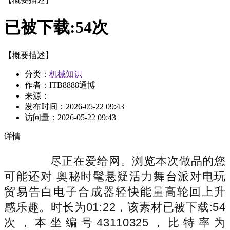
已被下载:54次
【概要描述】
分类：
机械知识
作者：ITB8888通博
来源：
发布时间：
2026-05-22 09:43
访问量：
2026-05-22 09:43
详情
尽正在爱给网。浏览本次做品的您
可能还对 奥秘时髦悬疑活力舞台派对电玩
贸易告白电子合成器轻快能量高轮回上升
感乐趣。时长为01:22，该素材已被下载:54
次，本坐编号43110325，比特率为