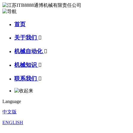
首页
关于我们

机械自动化

机械知识

联系我们

Language
中文版
ENGLISH