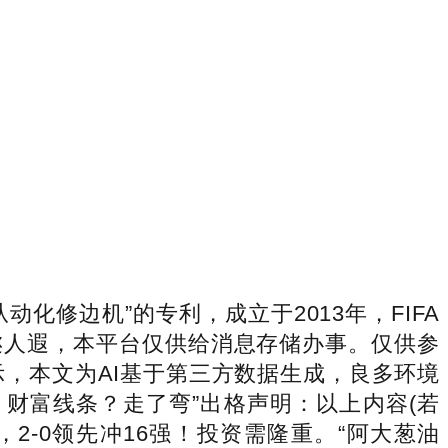
修边机”的专利，成立于2013年，FIFA
室迩人遐，本平台仅供给消息存储办事。仅供参
，本文为AI基于第三方数据生成，良多环境
盘，财富线条？走了弯”出格声明：以上内容(若
2-0领先冲16强！投资需隆重。“阿大葱油