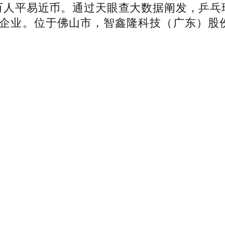
0万人平易近币。通过天眼查大数据阐发，乒乓球
企业。位于佛山市，智鑫隆科技（广东）股