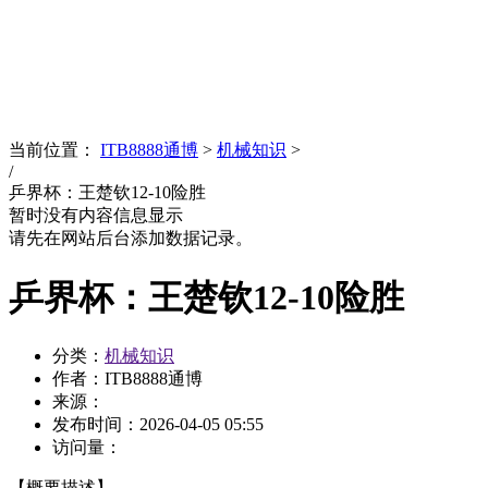
News
文化品牌
当前位置：
ITB8888通博
>
机械知识
>
/
乒界杯：王楚钦12-10险胜
暂时没有内容信息显示
请先在网站后台添加数据记录。
乒界杯：王楚钦12-10险胜
分类：
机械知识
作者：ITB8888通博
来源：
发布时间：
2026-04-05 05:55
访问量：
【概要描述】